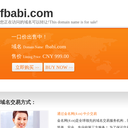
fbabi.com
您正在访问的域名可以转让!This domain name is for sale!
一口价出售中！
域名
fbabi.com
Domain Name:
售价
CNY 999.00
Listing Price:
立即购买
BUY NOW
>>
>>
域名交易方式：
通过金名网(4.cn) 中介交易
金名网(4.cn)是全球领先的域名交易服务机
简单、安全、专业的第三方服务！ 为了保证交