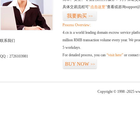
具体交易流程可
“点击这里”
查看或咨询support@
我要购买
>>
Process Overview:
4.cn is a world leading domain escrow service plat
million RMB transaction volume every year. We promi
联系我们
5 workdays.
For detailed process, you can
“visit here”
or contact
QQ：2726103981
BUY NOW
>>
Copyright © 1998 -2025 ww